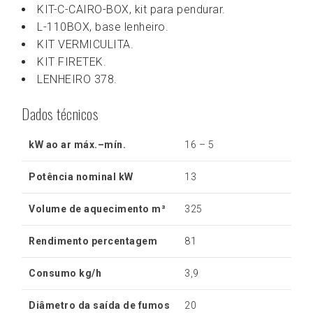
KIT-C-CAIRO-BOX, kit para pendurar.
L-110BOX, base lenheiro.
KIT VERMICULITA.
KIT FIRETEK.
LENHEIRO 378.
Dados técnicos
kW ao ar máx.–mín.
16 – 5
Potência nominal kW
13
Volume de aquecimento m³
325
Rendimento percentagem
81
Consumo kg/h
3,9
Diâmetro da saída de fumos
20