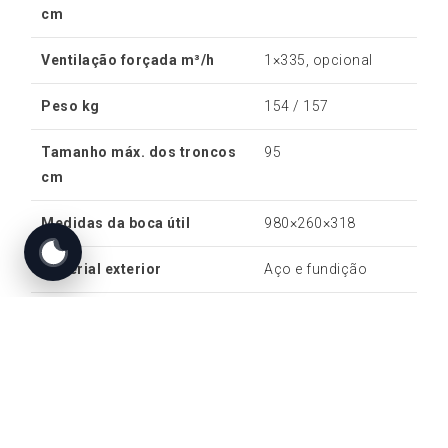
cm
Ventilação forçada m³/h
1×335, opcional
Peso kg
154 / 157
Tamanho máx. dos troncos
95
cm
Medidas da boca útil
980×260×318
Material exterior
Aço e fundição
Material da câmara de
Vermiculita ou
combustão
Firetek
As características e os dados técnicos
apresentados devem ser confirmados na ficha