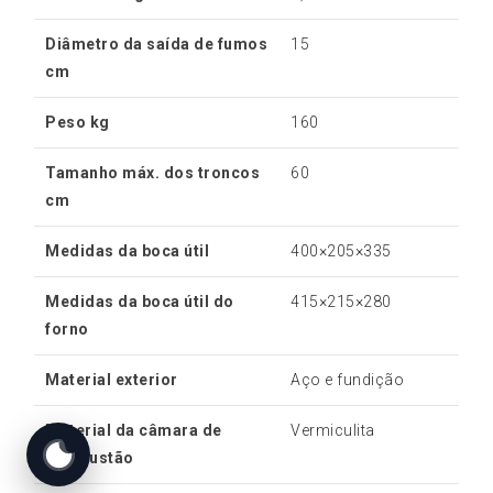
Diâmetro da saída de fumos
15
cm
Peso kg
160
Tamanho máx. dos troncos
60
cm
Medidas da boca útil
400×205×335
Medidas da boca útil do
415×215×280
forno
Material exterior
Aço e fundição
Material da câmara de
Vermiculita
combustão