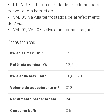
KIT-AIR-3, kit com entrada de ar externo, para
converter em hermético.
VAL-05, válvula termostática de arrefecimento
de 2 vias.
VAL-02, VAL-03, válvula anti-condensação.
Dados técnicos
kW ao ar máx.–mín.
15 – 5
Potência nominal kW
12,7
kW à água máx.–mín.
10,6 – 2,1
Volume de aquecimento m³
318
Rendimento percentagem
84
Consumo kg/h
3,6