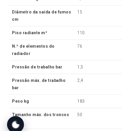
Diâmetro da saída de fumos
15
cm
Piso radiante m²
110
N.º de elementos do
76
radiador
Pressão de trabalho bar
1,5
Pressão máx. de trabalho
2,4
bar
Peso kg
183
Tamanho máx. dos troncos
50
cm