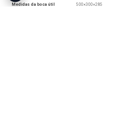
Medidas da boca útil
500×300×285
Material exterior
Aço e fundição
Material da câmara de
Vermiculita
combustão
As características e os dados técnicos
apresentados devem ser confirmados na ficha
técnica oficial do fabricante.
Pedir orçamento