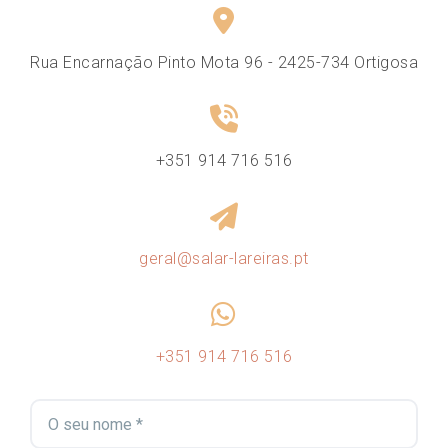
Rua Encarnação Pinto Mota 96 - 2425-734 Ortigosa
+351 914 716 516
tp.sarieral-ralas@lareg
+351 914 716 516