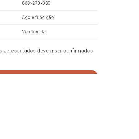
860×270×380
Aço e fundição
Vermiculita
cos apresentados devem ser confirmados
 orçamento