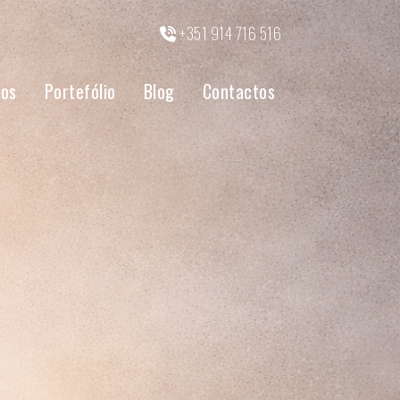
+351 914 716 516
tos
Portefólio
Blog
Contactos