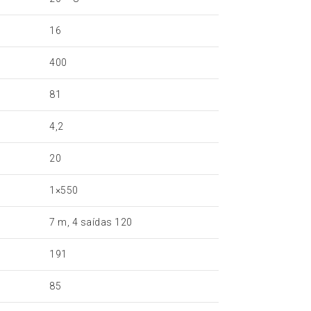
16
400
81
4,2
20
1×550
7 m, 4 saídas 120
191
85