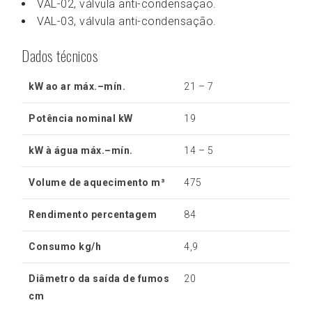
VAL-02, válvula anti-condensação.
VAL-03, válvula anti-condensação.
Dados técnicos
kW ao ar máx.–mín.
21 – 7
Potência nominal kW
19
kW à água máx.–mín.
14 – 5
Volume de aquecimento m³
475
Rendimento percentagem
84
Consumo kg/h
4,9
Diâmetro da saída de fumos
20
cm