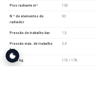
Piso radiante m²
130
N.º de elementos do
93
radiador
Pressão de trabalho bar
1,5
Pressão máx. de trabalho
2,4
bar
Peso kg
175 / 178
Tamanho máx. dos troncos
60
cm
Medidas da boca útil
642×315×450
Material exterior
Aço e fundição